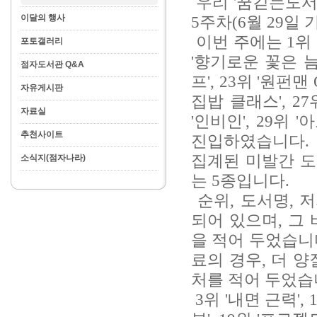
우리 '꿈긷는도서관
이달의 행사
5주차(6월 29일
이번 주에는 1위 '
포토갤러리
'향기로운 꽃은 늠
점자도서관 Q&A
프', 23위 '원펀맨 
자유게시판
집밥 클래스', 2
자료실
'인비인', 29위
추천사이트
진입하였습니다. 
집계된 미발간 도
소식지(점자나라)
는 5종입니다.
순위, 도서명, 
되어 있으며, 그
을 적어 두었습니
료의 경우, 더 
처를 적어 두었습
3위 '내면 근력',