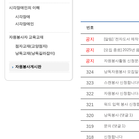
시각장애인의 이해
시각장애
시각장애인
번호
자원봉사자 교육교재
공지
[알림] ‘전자도서 제작
점자교재(교양점자)
공지
[모집 종료] 2025년
낭독교재(낭독길라잡이)
공지
자원봉사활동 신청문의는 
자원봉사게시판
324
낭독자원봉사 모집일정 
323
스캔봉사 신청합니다
322
자원봉사 신청합니다. 
321
워드 입력 봉사 신청
320
낭독봉사 (댓글:1)
319
문의 (댓글:1)
318
신청합니다