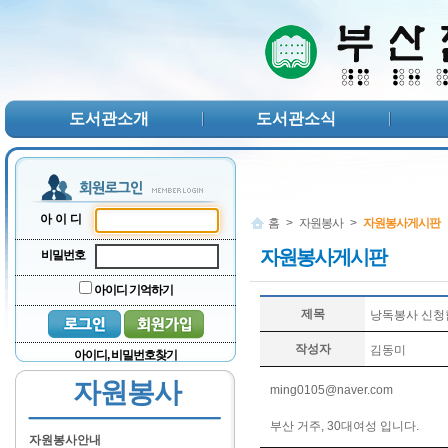
본문 바로가기
서브메뉴 바로가기
주메뉴 바로가기
도서관소개
도서관소식
아이디
홈
>
자원봉사
>
자원봉사게시판
자원봉사게시판
비밀번호
아이디 기억하기
제목
낭독봉사 신청
작성자
김동미
아이디, 비밀번호찾기
자원봉사
ming0105@naver.com
부산 거주, 30대여성 입니다.
자원봉사안내