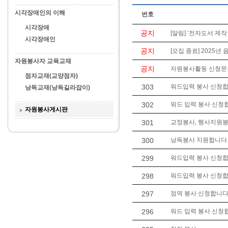
시각장애인의 이해
번호
시각장애
공지
[알림] ‘전자도서 제작
시각장애인
공지
[모집 종료] 2025년
자원봉사자 교육교재
공지
자원봉사활동 신청문의는 
점자교재(교양점자)
303
워드입력 봉사 신청합
낭독교재(낭독길라잡이)
302
워드 입력 봉사 신청
자원봉사게시판
301
교정봉사, 행사지원봉
300
낭독봉사 지원합니다. 
299
워드입력 봉사 신청
298
워드입력 봉사 신청합
297
점역 봉사 신청합니다
296
워드 입력 봉사 신청