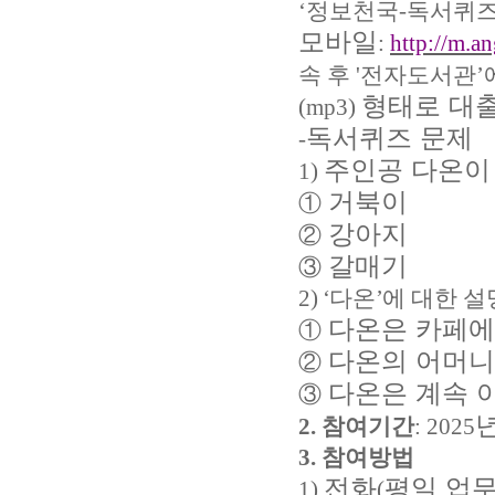
‘
정보천국
-
독서퀴
모바일
:
http://m.an
속 후
'
전자도서관
’
형태로 대
(mp3)
독서퀴즈 문제
-
주인공 다온이
1)
거북이
①
강아지
②
갈매기
③
2) ‘
다온
’
에 대한 
다온은 카페에
①
다온의 어머니
②
다온은 계속 
③
2.
참여기간
: 2025
3.
참여방법
전화
평일 업
1)
(