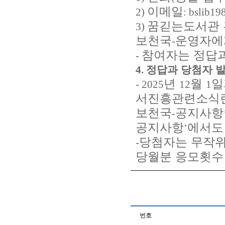
이메일
2)
: bslib1
꿈긷는도서관
3)
보천국
운영자에
-
참여자는 정답과
-
4.
정답과 당첨자 
년
월
- 2025
12
1
서진흥관련소식
보천국
공지사항
-
공지사항
에서도
’
당첨자는 무작위
-
당월분 응모횟수
번호