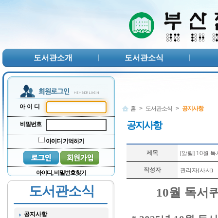
본문 바로가기
서브메뉴 바로가기
주메뉴 바로가기
도서관소개
도서관소식
아이디
홈
>
도서관소식
>
공지사항
공지사항
비밀번호
아이디 기억하기
제목
[알림] 10월
작성자
관리자(사서)
아이디, 비밀번호찾기
도서관소식
10
월 독서
공지사항