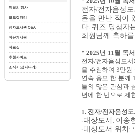
* 2025
년
10
월 독서
전자
전자음성
이달의 행사
/
윤을 만난 적이 
포토갤러리
다
퀴즈 당첨자는
.
점자도서관 Q&A
회원님께 축하를
자유게시판
자료실
* 2025
년
11
월 독서
추천사이트
전자
/
전자음성도서에
소식지(점자나라)
을 추첨하여
3
만원
연속 응모 한 분께
들의 많은 관심과 
년에 한 번으로 제
1.
전자
/
전자음성도
대상도서
이송
-
:
대상도서 위치
-
: ‘