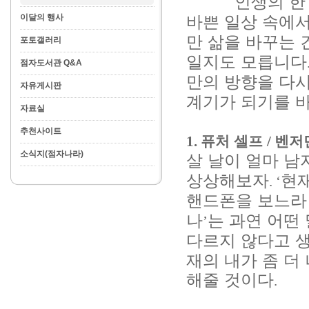
인생의 한
이달의 행사
바쁜 일상 속에
만 삶을 바꾸는 
포토갤러리
일지도 모릅니다
점자도서관 Q&A
만의 방향을 다
자유게시판
계기가 되기를 
자료실
추천사이트
1.
퓨처 셀프
/
벤저
소식지(점자나라)
살 날이 얼마 남
상상해보자
현
. ‘
핸드폰을 보느라 
나
는 과연 어떤
’
다르지 않다고 
재의 내가 좀 더
해줄 것이다
.