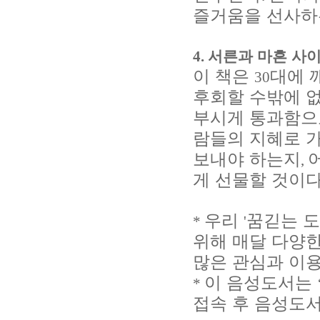
즐거움을 선사하
4.
서른과 마흔 사
이 책은
대에 
30
후회할 수밖에 
부시게 통과함
람들의 지혜로 
보내야 하는지
,
게 선물할 것이
우리
꿈긷는 
*
'
위해 매달 다양
많은 관심과 이
이 음성도서는
*
접속 후 음성도