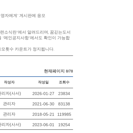
운영자에게
게시판에 응모
’
련소식란
에서 알려드리며
꿈긷는도서
’
,
을
메인공지사항
에서도 확인이 가능합
‘
’
응모횟수 카운트가 정지됩니다
.
현재페이지
8/78
작성자
작성일
조회수
관리자(사서)
2026-01-27
23834
관리자
2021-06-30
83138
관리자
2018-05-21
119985
관리자(사서)
2023-06-01
19254