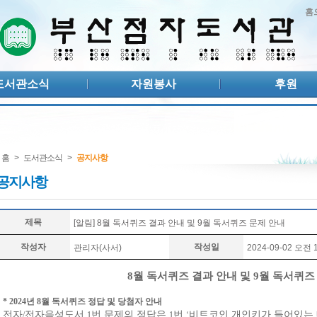
홈
도서관소식
자원봉사
후원
홈
>
도서관소식
>
공지사항
공지사항
제목
[알림] 8월 독서퀴즈 결과 안내 및 9월 독서퀴즈 문제 안내
작성자
작성일
관리자(사서)
2024-09-02 오전 1
8
월 독서퀴즈 결과 안내 및
9
월 독서퀴즈
* 2024
년
8
월 독서퀴즈 정답 및 당첨자 안내
전자
전자음성도서
번 문제의 정답은
번
비트코인 개인키가 들어있는
/
1
1
‘