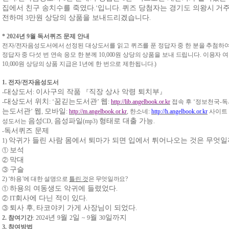
집에서 친구 송치수를 죽였다
입니다
퀴즈 당첨자는 경기도 의왕시
거주
.’
.
전하며
만원 상당의 상품을 보내드리겠습니다
3
.
* 2024
년
9
월 독서퀴즈 문제 안내
전자
/
전자음성도서에서 선정된 대상도서를 읽고 퀴즈를 푼 정답자 중 한 분을 추첨하
정답자 중 다섯 번 연속 응모 한 분께
10,000
원 상당의 상품을 보내 드립니다
.
이용자 여
10,000
원 상당의 상품 지급은
1
년에 한 번으로 제한됩니다
.)
1.
전자
/
전자음성도서
대상도서
이사구의 작품
직장 상사 악령 퇴치부
-
:
『
』
대상도서 위치
꿈긷는도서관
웹
-
: ‘
’
:
http://lib.angelbook.or.kr
접속 후
‘
정보천국
-
독
는도서관
웹
모바일
’
,
:
http://m.angelbook.or.kr
,
한소네
:
http://h.angelbook.or.kr
사이트
음성
음성파일
형태로 대출 가능
성도서는
CD,
(mp3)
.
독서퀴즈 문제
-
악귀가 들린 사람 몸에서 퇴마가 되면 입에서 튀어나오는 것은 무엇
1)
보석
①
막대
②
구슬
③
2) ‘
하용
’
에 대한 설명으로
틀린 것
은 무엇일까요
?
하용의 여동생도 악귀에 들렸었다
①
.
회사에 다닌 적이 있다
②
IT
.
퇴사 후
타코야키 가게 사장님이 되었다
③
,
.
년
월
일
월
일까지
2.
참여기간
: 2024
9
2
~ 9
30
3.
참여방법