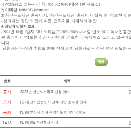
전화
평일 업무시간 중
내선
번 자료실
1)
(
): 051-302-9010 (
1
)
이메일
2)
: bslib1983@daum.net
꿈긷는도서관 홈페이지
꿈긷는도서관
홈페이지 접속 후
정보천국
3)
: ‘
’
‘
-
참여자는 정답과 함께 이름
연락처를 기재하여야 함
-
,
.
4.
정답과 당첨자 발표
년
월
일자
소리샘
사서함 번호
독서진흥관
- 2024
10
1
ARS
(02-2092-9000)
9012 ‘
관 홈페이지
정보천국
공지사항
과
정보천국
독서퀴즈
그리고 넓은마
‘
-
’
‘
-
’
니다
.
당첨자는 무작위 추첨을 통해 선정되며
당첨자로 선정된 분은 당월분 
-
,
번호
제목
공지
2025년 연간도서목록 신청 안내
공지
[공지] 전자음성도서 전체 개방 및 대출 안내
공지
[알림] 부산시 점자 복약지도 참여약국 명단
1418
[알림] 6월 추천도서 안내