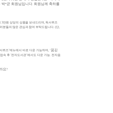
 박
균 회원님입니다
회원님께 축하를
*
.
여
3
만원 상당의 상품을 보내드리며
,
독서퀴즈
러분들의 많은 관심과 참여 부탁드립니다
. (
단
,
꿈긷
서퀴즈
’
메뉴에서 바로 다운 가능하며
,
‘
 접속 후
'
전자도서관
’
에서도 다운 가능
.
전자음
일까요
?