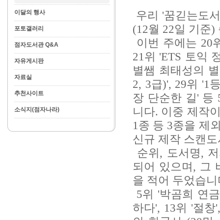
이달의 행사
우리 '꿈긷는도서관
(12월 22일 기
포토갤러리
이번 주에는 20위 
점자도서관 Q&A
21위 'ETS 토익 정
자유게시판
별쌤 최태성의 별
자료실
2, 3급)', 29
추천사이트
장 단순한 길'
등
니다. 이중 제작이
소식지(점자나라)
1종 등 3종을 제
신규 제작 스캔도
순위, 도서명, 
되어 있으며, 그
을 적어 두었습니
5위 '박곰희 연금 
하다', 13위 '절창