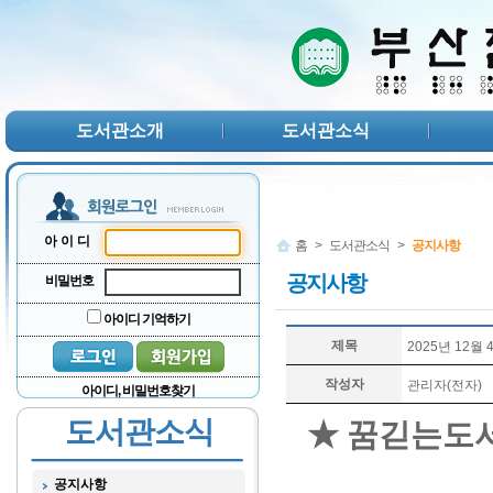
본문 바로가기
서브메뉴 바로가기
주메뉴 바로가기
도서관소개
도서관소식
아이디
홈
>
도서관소식
>
공지사항
공지사항
비밀번호
아이디 기억하기
제목
2025년 12월
작성자
관리자(전자)
아이디, 비밀번호찾기
도서관소식
★ 꿈긷는도서
공지사항