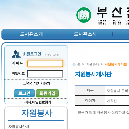
본문 바로가기
서브메뉴 바로가기
주메뉴 바로가기
도서관소개
도서관소식
아이디
홈
>
자원봉사
>
자원봉사게시판
자원봉사게시판
비밀번호
아이디 기억하기
제목
자원봉사 문의
작성자
이희진
아이디, 비밀번호찾기
자원봉사
친구와 함께 자원봉사 신청하고 
자원봉사안내