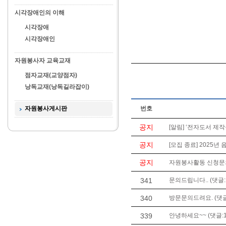
시각장애인의 이해
시각장애
시각장애인
자원봉사자 교육교재
점자교재(교양점자)
낭독교재(낭독길라잡이)
자원봉사게시판
번호
공지
[알림] ‘전자도서 제작
공지
[모집 종료] 2025년
공지
자원봉사활동 신청문의는 
341
문의드립니다.. (댓글:
340
방문문의드려요. (댓글
339
안녕하세요~~ (댓글:1