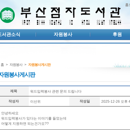
홈
도서관소식
자원봉사
후원
홈
>
자원봉사
>
자원봉사게시판
자원봉사게시판
제목
워드입력봉사 관련 문의 드립니다
작성자
작성일
이선위
2025-12-26 오후 4
안녕하세요
워드입력봉사가 있다는 이야기를 들었는데
어떻게 지원하면 되는건가요??