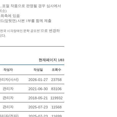
며
표절 작품으로 판명될 경우 심사에서
,
취소
)
주최측에 있음
카드
앞뒷면
사본
부를 함께 제출
(
)
1
으로 변경하
‘
전국 시각장애인 문학 공모전
’
니다
.
현재페이지
1/83
작성자
작성일
조회수
관리자(사서)
2026-01-27
23758
관리자
2021-06-30
83106
관리자
2018-05-21
119932
관리자
2025-07-23
11568
관리자(전자)
2025-07-23
11699