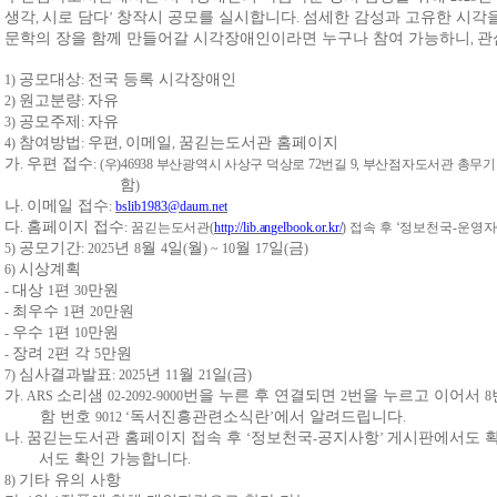
생각
시로 담다
창작시 공모를 실시합니다
섬세한 감성과 고유한 시각
,
’
.
문학의 장을 함께 만들어갈 시각장애인이라면 누구나 참여 가능하니
관
,
공모대상
전국 등록 시각장애인
1)
:
원고분량
자유
2)
:
공모주제
자유
3)
:
참여방법
우편
이메일
꿈긷는도서관 홈페이지
4)
:
,
,
가
우편 접수
.
:
(
우
)46938
부산광역시 사상구 덕상로
72
번길
9,
부산점자도서관 총무기
함
)
나
이메일 접수
.
:
bslib1983@daum.net
다
홈페이지 접수
.
:
꿈긷는도서관
(
http://lib.angelbook.or.kr/
)
접속 후
‘
정보천국
-
운영자
공모기간
년
월
일
월
월
일
금
5)
:
2025
8
4
(
) ~ 10
17
(
)
시상계획
6)
대상
편
만원
-
1
30
최우수
편
만원
-
1
20
우수
편
만원
-
1
10
장려
편 각
만원
-
2
5
심사결과발표
년
월
일
금
7)
: 2025
11
21
(
)
가
소리샘
번을 누른 후 연결되면
번을 누르고 이어서
. ARS
02-2092-9000
2
8
함 번호
독서진흥관련소식란
에서 알려드립니다
9012 ‘
’
.
나
꿈긷는도서관 홈페이지 접속 후
정보천국
공지사항
게시판에서도 
.
‘
-
’
서도 확인 가능합니다
.
기타 유의 사항
8)