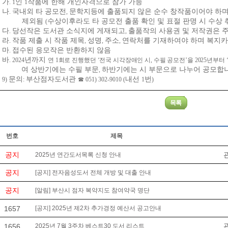
가
인
작품에 한해 개인자격으로 참가 가능
. 1
1
나
국내외 타 공모전
문학지등에 출품되지 않은 순수 창작품이어야 하
.
,
제외됨
수상이후라도 타 공모전 출품 확인 및 표절 판명 시 수상 
(
다
당선작은 도서관 소식지에 게재되고
출품작의 사용권 및 저작권은 
.
,
라
작품 제출 시 작품 제목
성명
주소
연락처를 기재하여야 하며 복지
.
,
,
,
마
접수된 응모작은 반환하지 않음
.
바
년까지
. 2024
연
1
회로 진행했던
‘
전국 시각장애인 시
,
수필 공모전
’
을
2025
년부터
여 상반기에는 수필 부문
하반기에는 시 부문으로 나누어 공모합
,
문의
부산점자도서관
내선
번
9)
:
☎
051) 302-9010 (
1
)
번호
제목
공지
2025년 연간도서목록 신청 안내
공지
[공지] 전자음성도서 전체 개방 및 대출 안내
공지
[알림] 부산시 점자 복약지도 참여약국 명단
1657
[공지] 2025년 제2차 추가경정 예산서 공고안내
1656
2025년 7월 3주차 베스트30 도서 리스트