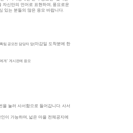
을 자신만의 언어로 표현하여
풍요로운
,
심 있는 분들의 많은 응모 바랍니다
.
마감일 도착분에 한
획팀 공모전 담당자 앞
(
에게
’
게시판에 응모
번을 눌러 사서함으로 들어갑니다
사서
.
확인이 가능하며
넓은 마을 전체공지에
,