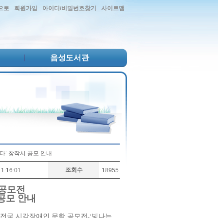
으로
회원가입
아이디/비밀번호찾기
사이트맵
음성도서관
담다’ 창작시 공모 안내
조회수
1:16:01
18955
 공모전
공모 안내
 전국 시각장애인 문학 공모전
빛나는
-‘