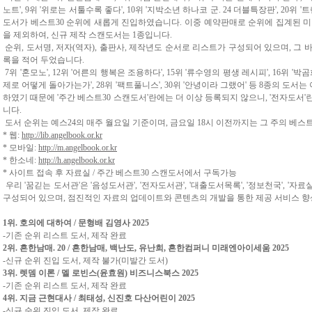
노트', 9위 '위로는 서툴수록 좋다', 10위 '지박소년 하나코 군. 24 더블특장판', 20위 '트렌드
도서가 베스트30 순위에 새롭게 진입하였습니다. 이중 예약판매로 순위에 집계된 미발간
을 제외하여,
신규 제작 스캔도서는 1종입니다.
순위, 도서명, 저자(역자), 출판사, 제작년도 순서로 리스트가 구성되어 있으며, 그
록을 적어 두었습니다.
7위 '혼모노', 12위 '어른의 행복은 조용하다', 15위 '류수영의 평생 레시피', 16위 '박곰희
제로 어떻게 돌아가는가', 28위 '팩트풀니스', 30위 '안녕이라 그랬어'
등 8종의 도서는
하였기 때문에 '주간 베스트30 스캔도서'란에는 더 이상 등록되지 않으니, '전자도서
니다.
도서 순위는 예스24의 매주 월요일 기준이며, 금요일 18시 이전까지는 그 주의 베스
* 웹:
http://lib.angelbook.or.kr
* 모바일:
http://m.angelbook.or.kr
* 한소네:
http://h.angelbook.or.kr
* 사이트 접속 후 자료실 / 주간 베스트30 스캔도서에서 구독가능
우리 '꿈긷는 도서관'은 '음성도서관', '전자도서관', '대출도서목록', '정보천국', '자료
구성되어 있으며, 점진적인 자료의 업데이트와 콘텐츠의 개발을 통한 제공 서비스 향
1위. 호의에 대하여 / 문형배 김영사 2025
-기존 순위 리스트 도서, 제작 완료
2위. 흔한남매. 20 / 흔한남매, 백난도, 유난희, 흔한컴퍼니 미래엔아이세움 2025
-신규 순위 진입 도서, 제작 불가(미발간 도서)
3위. 렛뎀 이론 / 멜 로빈스(윤효원) 비즈니스북스 2025
-기존 순위 리스트 도서, 제작 완료
4위. 지금 근현대사 / 최태성, 신진호 다산어린이 2025
-신규 순위 진입 도서, 제작 완료