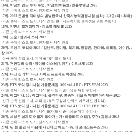
-기존 순위 리스트 도서, 전자도서 제작 완료
16위. 박곰희 연금 부자 수업 / 박곰희(박동호) 인플루엔셜 2025
-기존 순위 리스트 도서, 전자도서 제작 완료
17위. 2025 큰별쌤 최태성의 별별한국사 한국사능력검정시험 심화(1,2,3급) 하 / 최태성
-기존 순위 리스트 도서, 제작 안 함(한국사능력시험 준비생을 위한 수험서)
18위. 양면의 조개껍데기 / 김초엽 래빗홀 2025
-기존 순위 리스트 도서, 제작 완료
19위. 모순 / 양귀자 쓰다 2013
-기존 순위 리스트 도서, 전자도서 제작 완료
20위. 트렌드 코리아 2026 / 김난도, 전미영, 최지혜, 권정윤, 한다혜, 이혜원, 이수진
창 2025
-신규 순위 진입 도서, 제작 불가(미발간 도서)
21위. 편안함의 습격 / 마이클 이스터(김원진) 수오서재 2025
-기존 순위 리스트 도서, 제작 완료
22위. 다크 심리학 / 다크 사이드 프로젝트 어센딩 2025
-기존 순위 리스트 도서, 제작 완료
23위. ETS 토익 정기시험 기출문제집 1000 vol. 4 RC / ETS YBM 2023
-기존 순위 리스트 도서, 제작 불가(토익 준비생을 위한 수험서)
24위. 에그박사. 16 / 에그박사, 풀잎친구, 홍종현, 김보숙 미래엔아이세움 2025
-신규 순위 진입 도서, 제작 불가(주 구성이 만화로 이루어진 만화책)
25위. ETS 토익 정기시험 기출문제집 1000 vol. 4 LC / ETS YBM 2023
-기존 순위 리스트 도서, 제작 불가(토익 준비생을 위한 수험서)
26위. 세상은 실제로 어떻게 돌아가는가 / 바츨라프 스밀(강주헌) 김영사 2023
-기존 순위 리스트 도서, 전자도서 제작 완료
27위. 단 한 줄만 내 마음에 새긴다고 해도 / 나민애 포레스트북스 2025