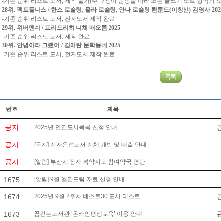
-기존 순위 리스트 도서, 제작 불가(주 구성이 문장을 따라 쓰는 글쓰기 노트 형식의 도
28위. 팩트풀니스 / 한스 로슬링, 올라 로슬링, 안나 로슬링 뢴룬드(이창신) 김영사 202
-기존 순위 리스트 도서, 전자도서 제작 완료
29위. 위버멘쉬 / 프리드리히 니체 떠오름 2025
-기존 순위 리스트 도서, 제작 완료
30위. 안녕이라 그랬어 / 김애란 문학동네 2025
-기존 순위 리스트 도서, 전자도서 제작 완료
번호
제목
공지
2025년 연간도서목록 신청 안내
공지
[공지] 전자음성도서 전체 개방 및 대출 안내
공지
[알림] 부산시 점자 복약지도 참여약국 명단
1675
[알림] 9월 월간드림 자료 신청 안내
1674
2025년 9월 2주차 베스트30 도서 리스트
1673
꿈긷는도서관 ‘온라인평생교육’ 이용 안내