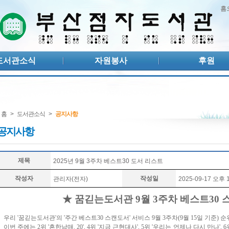
홈
도서관소식
자원봉사
후원
홈
>
도서관소식
>
공지사항
공지사항
제목
2025년 9월 3주차 베스트30 도서 리스트
작성자
작성일
관리자(전자)
2025-09-17 오후 1
★ 꿈긷는도서관 9월 3주차 베스트30
우리 '꿈긷는도서관'의 '주간 베스트30 스캔도서' 서비스 9월 3주차(9월 15일 기준)
이번 주에는 2위 '흔한남매. 20', 4위 '지금 근현대사', 5위 '우리는 언제나 다시 만나', 6