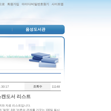
으로
회원가입
아이디/비밀번호찾기
사이트맵
음성도서관
조회수
:30:17
11148
 스캔도서 리스트
 순위와 자료 리스트입니다.
위 '절창', 8위 '어른의 관계를 가꾸는 100일 필사