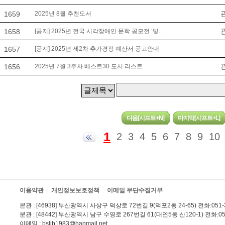
1659
2025년 8월 추천도서
1658
[공지] 2025년 전국 시각장애인 문학 공모전 ‘빛..
1657
[공지] 2025년 제2차 추가경정 예산서 공고안내
1656
2025년 7월 3주차 베스트30 도서 리스트
1
2
3
4
5
6
7
8
9
10
이용약관
개인정보보호정책
이메일 무단수집거부
본관
: [46938] 부산광역시 사상구 덕상로 72번길 9(덕포2동 24-65) 전화:051-3
분관
: [48442] 부산광역시 남구 수영로 267번길 61(대연5동 산120-1) 전화:051
이메일
: bslib1983@hanmail.net