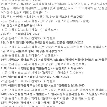
이 책은 어린이 독자들이 역사를 통해 더 나은 미래를 그릴 수 있도록, 근현대사의 
인물들의 이야기를 어린이의 눈높이에 맞게 풀어냈습니다. 그리고 저자의 말, ‘큰별쌤
이어질 수 있는지 직접 설명해 줍니다.
5위. 우리는 언제나 다시 만나 / 윤여림, 안녕달 위즈덤하우스 2025
-신규 순위 진입 도서, 제작 불가(주 구성이 그림으로 된 유아용 그림책)
6위. 절창 / 구병모 문학동네 2025
-신규 순위 진입 도서, 제작 불가(미발간 도서)
7위. 혼모노 / 성해나 창비 2025
-기존 순위 리스트 도서, 전자도서 제작 완료
8위. 어른의 관계를 가꾸는 100일 필사 노트 / 김종원 청림Life 2025
-신규 순위 진입 도서, 제작 불가(주 구성이 문장을 따라 쓰는 글쓰기 노트 형식의 도서
9위. 위로는 서툴수록 좋다 / 이정훈 책과강연 2025
-신규 순위 진입 도서, 제작 불가(미발간 도서)
10위. 지박소년 하나코 군. 24 더블특장판 / AidaIro, 장혜영 서울미디어코믹스(서울
-신규 순위 진입 도서, 제작 불가(주 구성이 만화로 이루어진 만화책)
11위. 2026 써니 행정법총론 기출문제집 / 박준철 제이씨에듀 2025
-기존 순위 리스트 도서, 제작 안 함(공무원 수험생을 위한 수험서)
12위. 어른의 행복은 조용하다 / 태수 페이지2북스 2024
-기존 순위 리스트 도서, 전자도서 제작 완료
13위.
어른의 품격을 채우는 100일 필사 노트 / 김종원 청림Life 2025
-기존 순위 리스트 도서, 제작 불가(주 구성이 문장을 따라 쓰는 글쓰기 노트 형식의 도
14위. 2025 큰별쌤 최태성의 별별한국사 한국사능력검정시험 심화(1,2,3급) 상 / 최태성
-기존 순위 리스트 도서, 제작 안 함(한국사능력시험 준비생을 위한 수험서)
15위. 류수영의 평생 레시피 / 류수영 세미콜론 2025