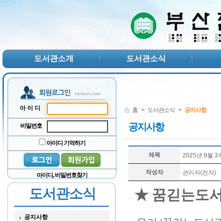
본문 바로가기
서브메뉴 바로가기
주메뉴 바로가기
도서관소개
도서관소식
아이디
홈
>
도서관소식
>
공지사항
공지사항
비밀번호
아이디 기억하기
제목
2025년 9월 
작성자
관리자(전자)
아이디, 비밀번호찾기
도서관소식
★ 꿈긷는도서
공지사항