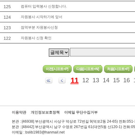
125
컴퓨터 입력봉사 신청합니다.
124
자원봉사 시작하기에 앞서
123
점역부분 자원봉사신청
122
자원봉사 신청 확인
11
12
13
14
15
16
이용약관
개인정보보호정책
이메일 무단수집거부
본관
: [46938] 부산광역시 사상구 덕상로 72번길 9(덕포2동 24-65) 전화:051-3
분관
: [48442] 부산광역시 남구 수영로 267번길 61(대연5동 산120-1) 전화:051
이메일
: bslib1983@hanmail.net