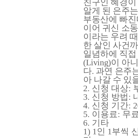
친구인 혜경이
알게 된 은주는
부동산에 빠진
이어 귀신 소
이라는 우려 
한 살인 사건
일념하에 직접
(Living)
이 아니
다
.
과연 은주
아 나갈 수 있
2.
신청 대상
:
3.
신청 방법
:
4.
신청 기간
: 
5.
이용료
:
무
6.
기타
1) 1
인
1
부씩 