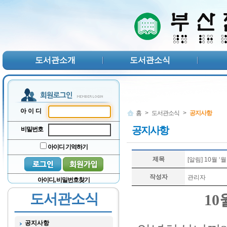
본문 바로가기
서브메뉴 바로가기
주메뉴 바로가기
도서관소개
도서관소식
아이디
홈
>
도서관소식
>
공지사항
공지사항
비밀번호
아이디 기억하기
제목
[알림] 10월 
작성자
관리자
아이디, 비밀번호찾기
도서관소식
10
공지사항