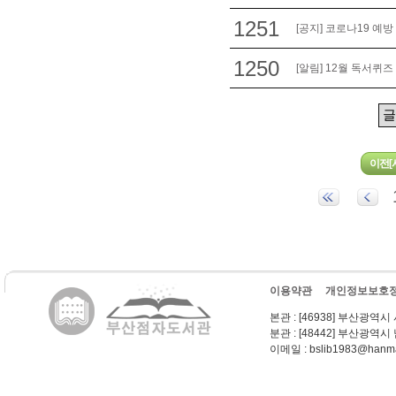
1251
[공지] 코로나19 예방
1250
[알림] 12월 독서퀴즈
이용약관
개인정보보호
본관
: [46938] 부산광역시
분관
: [48442] 부산광역시
이메일
: bslib1983@hanma