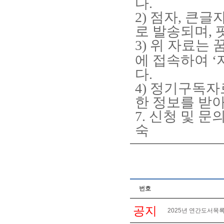
다
.
2)
점자
,
큰글
로 발송되며
,
3)
위 자료는 
에 접속하여
‘
다
.
4)
정기구독자로
한 정보를 받아
7.
신청 및 문
숙
번호
공지
2025년 연간도서목록