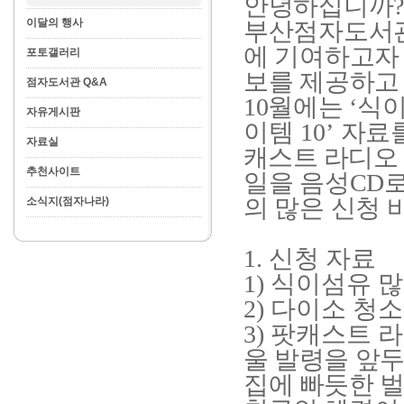
안녕하십니까
이달의 행사
부산점자도서관
에 기여하고자
포토갤러리
보를 제공하고
점자도서관 Q&A
10
월에는
‘
식이
자유게시판
이템
10’
자료
자료실
캐스트 라디오
추천사이트
일을 음성
CD
의 많은 신청
소식지(점자나라)
1.
신청 자료
1)
식이섬유 많
2)
다이소 청소
3)
팟캐스트 
울 발령을 앞
집에 빠듯한 