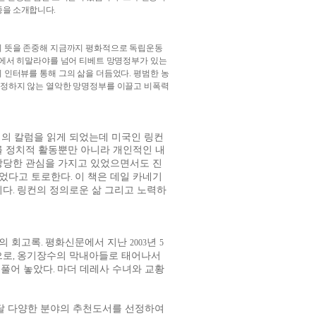
종을 소개합니다
.
의 뜻을 존중해 지금까지 평화적으로 독립운동
싸에서 히말라야를 넘어 티베트 망명정부가 있는
 인터뷰를 통해 그의 삶을 더듬었다
.
평범한 농
인정하지 않는 열악한 망명정부를 이끌고 비폭력
지의 칼럼을 읽게 되었는데 미국인 링컨
를 정치적 활동뿐만 아니라 개인적인 내
상당한 관심을 가지고 있었으면서도 진
이었다고 토로한다
이 책은 데일 카네기
.
이다
링컨의 정의로운 삶 그리고 노력하
.
의 회고록
평화신문에서 지난
년
.
2003
5
으로
옹기장수의 막내아들로 태어나서
,
 풀어 놓았다
마더 데레사 수녀와 교황
.
달 다양한 분야의 추천도서를 선정하여