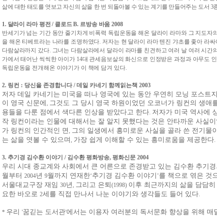
삶에 대한 태도를 엿보고 자신의 삶을 한 번 되돌아볼 수 있는 계기를 만들어주는 도서
3
1.
달라이 라마 평전
/
클로드
B.
르방송 바움
2008
반세기가 넘는 기간 동안 줄기차게 비폭력 독립운동을 해온 달라이 라마와 그 지도자
을 해온 티베트라는 나라를 조명하였다
.
저자는 현 달라이 라마 텐진 갸초를 좇아 라
다람살라까지 갔다
.
그녀는 다람살라에서 달라이 라마를 친견하고 여러 날 여러 시간의
가에서 태어난 씩씩한 아이가
14
대 관세음보살의 화신으로 인정받은 과정과 아무도 
독립운동을 전개해온 이야기가 이 책에 담겨 있다
.
2.
링컨
:
당신을 존경합니다
/
데일 카네기 함께읽는책
2003
저자 데일 카네기는 미국을 떠나 영국에 있는 동안 우연히 모닝 포스트
이 영국 신문에
그것도 그 당시 영국 하원이었던 오코너가 링컨의 생애
,
용들을 다룬 점에서 색다른 인상을 받았다고 한다
저자가 미국 역사에 
.
작 링컨이라는 인물에 대해서는 잘 알지 못했다는 것은 안타까운 사실
가 링컨의 인간적인 면
그의 일생에서 흥미로운 사실을 골라 쓴 전기물
,
는 삶을 엿볼 수 있으며
가장 쉽게 이해할 수 있는 흥미로움을 제공한다
,
.
3.
추기경 김수환 이야기
/
김수환 평화방송
,
평화신문
2004
우리 시대 종교계와 사회에서 큰 어른으로 존경받고 있는 김수환 추기경
월부터
년
월까지 연재한
추기경 김수환 이야기
를 책으로 엮은 것
2004
9
‘
’
서울대교구장 재임
년
그리고 은퇴
이후 최근까지의 삶을 담담히
30
,
(1998)
요한 바오로
세를 직접 만나서 나눈 이야기와 생각들도 들어 있다
2
.
우리
꿈긷는 도서관
에서는 이용자 여러분의 독서문화 향상을 위해 매
*
'
'