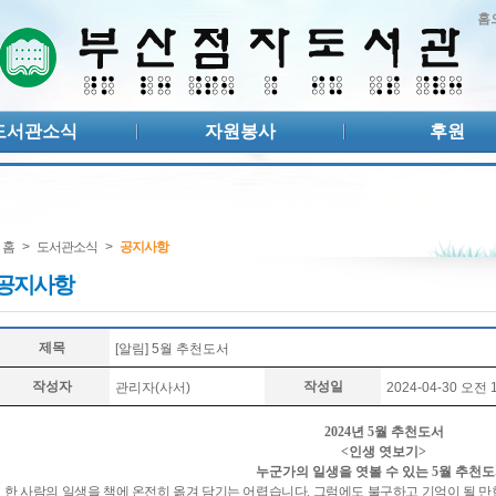
홈
도서관소식
자원봉사
후원
홈
>
도서관소식
>
공지사항
공지사항
제목
[알림] 5월 추천도서
작성자
작성일
관리자(사서)
2024-04-30 오전 1
2024
년
5
월 추천도서
<
인생 엿보기
>
누군가의 일생을 엿볼 수 있는
5
월 추천도
한 사람의 일생을 책에 온전히 옮겨 담기는 어렵습니다
.
그럼에도 불구하고 기억이 될 만