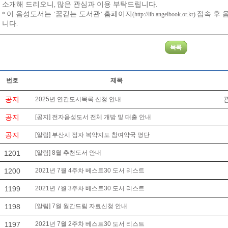
소개해 드리오니
많은 관심과 이용 부탁드립니다
,
.
이 음성도서는
꿈긷는 도서관
홈페이지
접속 후
*
‘
’
(
http://lib.angelbook.or.kr)
니다
.
번호
제목
공지
2025년 연간도서목록 신청 안내
공지
[공지] 전자음성도서 전체 개방 및 대출 안내
공지
[알림] 부산시 점자 복약지도 참여약국 명단
1201
[알림] 8월 추천도서 안내
1200
2021년 7월 4주차 베스트30 도서 리스트
1199
2021년 7월 3주차 베스트30 도서 리스트
1198
[알림] 7월 월간드림 자료신청 안내
1197
2021년 7월 2주차 베스트30 도서 리스트