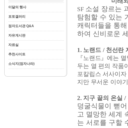
미래와
소설 장르는 
이달의 행사
SF
탐험할 수 있는
포토갤러리
캐릭터들을 통해
점자도서관 Q&A
하여 신비로운 
자유게시판
자료실
1.
노랜드
/
천선란
추천사이트
『
노랜드
』
에는 멸
소식지(점자나라)
두는 열 편의 작품
포칼립스 서사이자
지만 무서운 이야
2.
지구 끝의 온실
/
덩굴식물이 뻗어
고 멸망한 세계 
는 서로를 구할 