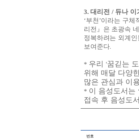
3.
대리전
/
듀나 
‘
부천
’
이라는 구체
리전
』
은 초광속 
정복하려는 외계인
보여준다
.
우리
꿈긷는 
*
'
위해 매달 다양
많은 관심과 이
이 음성도서는
*
접속 후 음성도
번호