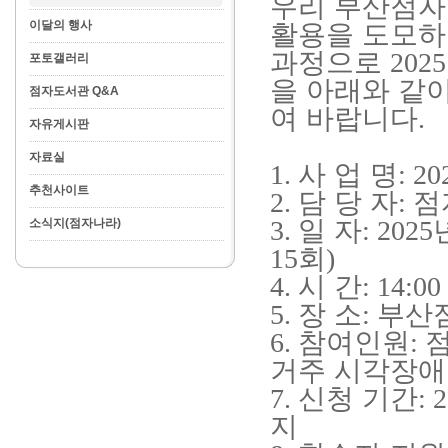
우리 부산점자
이달의 행사
활용을 도모하
과정으로
2025
포토갤러리
을 아래와 같
점자도서관 Q&A
여 바랍니다
.
자유게시판
자료실
1.
사 업 명
: 20
추천사이트
2.
담 당 자
:
점
3.
일 자
:
2025
소식지(점자나라)
15
회
)
4.
시 간
: 14:00
5.
장 소
:
부산
6
.
참여인원
:
거주 시각장
7.
신청 기간
: 
지