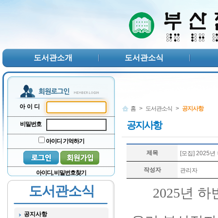
본문 바로가기
서브메뉴 바로가기
주메뉴 바로가기
도서관소개
도서관소식
아이디
홈
>
도서관소식
>
공지사항
공지사항
비밀번호
아이디 기억하기
제목
[모집] 2025
작성자
관리자
아이디, 비밀번호찾기
도서관소식
2025
년 하
공지사항