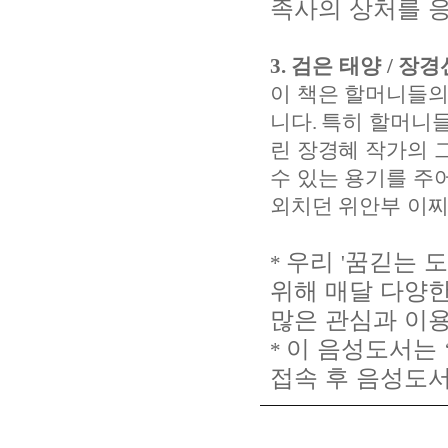
족사의 상처를 
3.
검은 태양
/
장경
이 책은 할머니들의
니다
.
특히 할머니들
린 장경혜 작가의 
수 있는 용기를 주
외치던 위안부 이
우리
꿈긷는 
*
'
위해 매달 다양
많은 관심과 이
이 음성도서는
*
접속 후 음성도