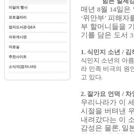
힘든 일제
매년
월
일은
이달의 행사
8
14
위안부
피해자를
‘
’
포토갤러리
부 할머니들을 
점자도서관 Q&A
기를 담은 도서
3
자유게시판
자료실
1.
식민지 소년
/
김
추천사이트
식민지 소년의 아
소식지(점자나라)
라 민족 비극의 원
고 있다
.
2.
잘가요 언덕
/
차
우리나라가 이 세
시절을 버텨낸 
내려갔다는 이 
감성은 물론
일
,