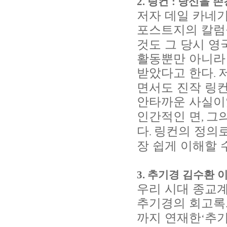
2.
링컨
:
당신을 
저자 데일 카네기
포스트지의 칼럼
것도 그 당시 
활동뿐만 아니라
받았다고 한다
.
면서도 진작 링
안타까운 사실이
인간적인 면
그의
,
다
링컨의 정의로
.
장 쉽게 이해할 
3.
추기경 김수환 
우리 시대 종교
추기경의 회고록
까지 연재한
추기
‘