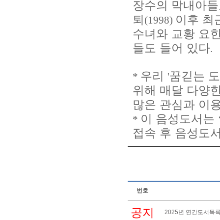
장수의 막내아들
퇴
이후 최
(1998)
수녀와 교황 요
들도 들어 있다
.
우리
꿈긷는 
*
'
위해 매달 다양
많은 관심과 이
이 음성도서는
*
접속 후 음성도
번호
공지
2025년 연간도서목록