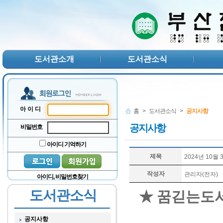
본문 바로가기
서브메뉴 바로가기
주메뉴 바로가기
도서관소개
도서관소식
아이디
홈
>
도서관소식
>
공지사항
공지사항
비밀번호
아이디 기억하기
제목
2024년 10월
작성자
관리자(전자)
아이디, 비밀번호찾기
도서관소식
★ 꿈긷는도서
공지사항