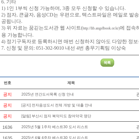
6.
기타
1) 1
인
1
부씩 신청 가능하며
, 3
종 모두 신청할 수 있습니다
.
2)
점자
,
큰글자
,
음성
CD
는 우편으로
,
텍스트파일은 메일로 발
공됩니다
.
3)
위 자료는 꿈긷는도서관 웹 사이트
(
에 접속
http://lib.angelbook.or.kr)
용 가능합니다
.
4)
정기구독자로 등록하시면 매번 신청하지 않아도 다양한 정보를
7.
신청 및 문의
: 051-302-9010
내선
4
번 총무기획팀 이상숙
번호
제목
공지
2025년 연간도서목록 신청 안내
공지
[공지] 전자음성도서 전체 개방 및 대출 안내
공지
[알림] 부산시 점자 복약지도 참여약국 명단
1636
2025년 5월 1주차 베스트30 도서 리스트
1635
2025년 4월 4주차 베스트30 도서 리스트