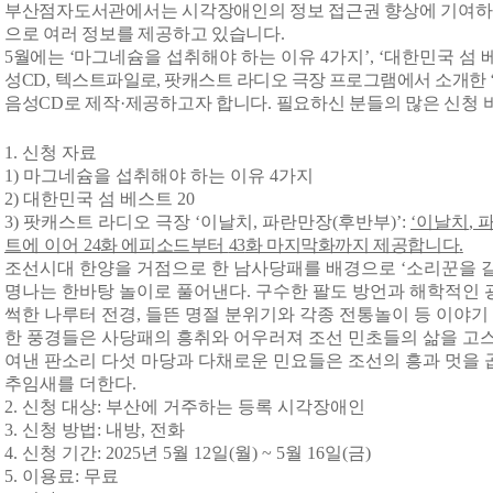
부산점자도서관에서는 시각장애인의 정보 접근권 향상에 기여
으로 여러 정보를 제공하고 있습니다
.
5
월에는
‘
마그네슘을 섭취해야 하는 이유
4
가지
’, ‘
대한민국 섬 
성
CD,
텍스트파일로
,
팟캐스트 라디오 극장 프로그램에서 소개한
음성
CD
로 제작
·
제공하고자 합니다
.
필요하신 분들의 많은 신청
1.
신청 자료
1)
마그네슘을 섭취해야 하는 이유
4
가지
2)
대한민국 섬 베스트
20
3)
팟캐스트 라디오 극장
‘
이날치
,
파란만장
(
후반부
)’:
‘
이날치
,
트에 이어
24
화 에피소드부터
43
화 마지막화까지 제공합니다
.
조선시대 한양을 거점으로 한 남사당패를 배경으로
‘
소리꾼을 
명나는 한바탕 놀이로 풀어낸다
.
구수한 팔도 방언과 해학적인
썩한 나루터 전경
,
들뜬 명절 분위기와 각종 전통놀이 등 이야기
한 풍경들은 사당패의 흥취와 어우러져 조선 민초들의 삶을 고
여낸 판소리 다섯 마당과 다채로운 민요들은 조선의 흥과 멋을 
추임새를 더한다
.
2.
신청 대상
:
부산에 거주하는 등록 시각장애인
3.
신청 방법
:
내방
,
전화
4.
신청 기간
: 2025
년
5
월
12
일
(
월
) ~ 5
월
16
일
(
금
)
5.
이용료
:
무료