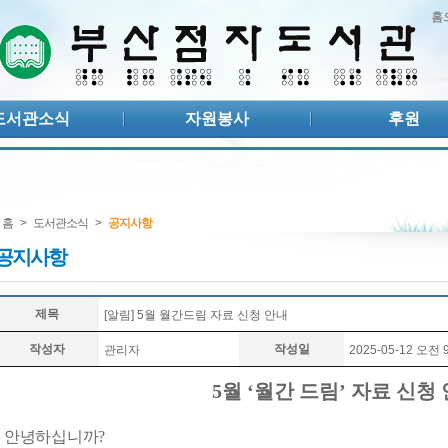
홈
도서관소식
자원봉사
후원
홈
>
도서관소식
>
공지사항
공지사항
제목
[알림] 5월 월간드림 자료 신청 안내
작성자
작성일
관리자
2025-05-12 오전 9
5
월
‘
월간 드림
’
자료 신청
안녕하십니까
?