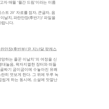
하고자 매월
‘
월간 드림
’
이라는 이름
베스트
20’
자료를 점자
,
큰글자
,
음
‘
이날치
,
파란만장
(
후반기
)’
파일을
 바랍니다
.
파란만장
(
후반부
)’
은 지난달 팟캐스
갈망하는 줄꾼 이날치
’
의 여정을 신
 광대놀음
,
왁자지껄한 장터와 떠들
 골짜기 굽이굽이에 수놓아진 유쾌
스란히 엿보게 한다
.
그 위에 두루 녹
곱씹게 하는 동시에
,
소설에 맛깔난