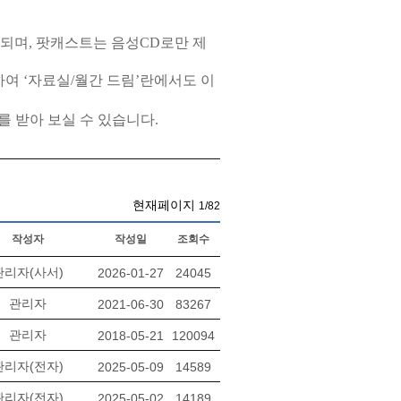
송되며
,
팟캐스트는 음성
CD
로만 제
하여
‘
자료실
/
월간 드림
’
란에서도 이
 받아 보실 수 있습니다
.
현재페이지
1/82
작성자
작성일
조회수
관리자(사서)
2026-01-27
24045
관리자
2021-06-30
83267
관리자
2018-05-21
120094
관리자(전자)
2025-05-09
14589
관리자(전자)
2025-05-02
14189