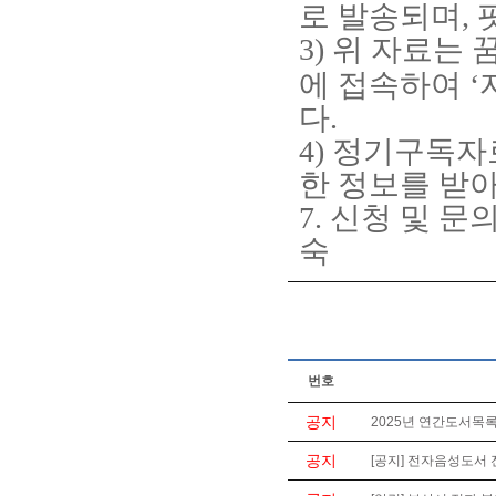
로 발송되며
,
3)
위 자료는 
에 접속하여
‘
다
.
4)
정기구독자로
한 정보를 받아
7.
신청 및 문
숙
번호
공지
2025년 연간도서목록
공지
[공지] 전자음성도서 