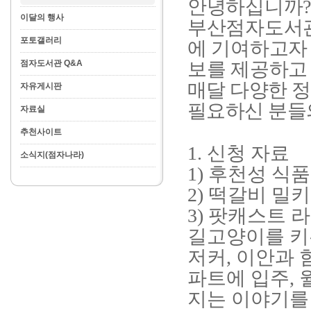
안녕하십니까
이달의 행사
부산점자도서관
포토갤러리
에 기여하고자
점자도서관 Q&A
보를 제공하고
매달 다양한 
자유게시판
필요하신 분들
자료실
추천사이트
1.
신청 자료
소식지(점자나라)
1)
후천성 식품
2)
떡갈비 밀
3)
팟캐스트 
길고양이를 키
저커
,
이안과 
파트에 입주
,
지는 이야기를