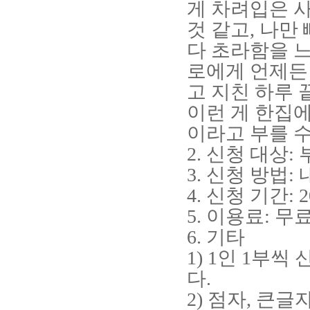
게 차려입은 
것 같고
,
나만 
다 초라함을 
로에게 언제든
고 지친 하루
이런 게 한집
이라고 부를 수
2.
신청 대상
:
3.
신청 방법
:
4.
신청 기간
: 
5.
이용료
:
무
6.
기타
1) 1
인
1
부씩 
다
.
2)
점자
,
큰글