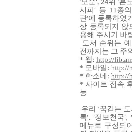
'모순', 24위 '
시피'
등 11종
관'에 등록하였기
상 등록되지 않으
용해 주시기 바
도서 순위는 예스
전까지는 그 주
* 웹:
http://lib.a
* 모바일:
http:/
* 한소네:
http://
* 사이트 접속 
능
우리 '꿈긷는 도
록', '정보천국'
메뉴로 구성되어