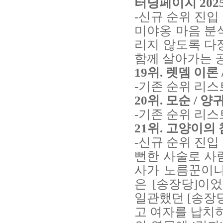
터닝페이지 202
-신규 순위 진입
미야옹 마음 분
리지 않도록 다
함께 살아가는 
19위. 렛뎀 이론
-기존 순위 리스
20위. 모순 / 양
-기존 순위 리스
21위. 고양이의 
-신규 순위 진입
뻔한 사술로 사
사가 노름꾼이나
은 [송장당]이
일관했던 [송장
고 여자를 납치하