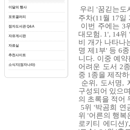
우리 '꿈긷는도서
이달의 행사
주차(11월 17
포토갤러리
이번 주에는 3위
점자도서관 Q&A
대모험. 1', 14위
자유게시판
비 개가 나타나는 
자료실
명 제1부'
등 6
추천사이트
니다. 이중 예약
어려운 도서 2종
소식지(점자나라)
중 1종을 제작하
순위, 도서명, 
구성되어 있으며,
의 초록을 적어
5위 '박곰희 연금 
위 '어른의 행복은
로키티 에디션)',