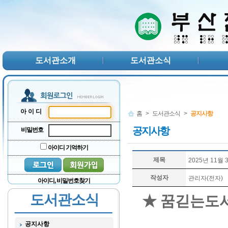
본문 바로가기
서브메뉴 바로가기
주메뉴 바로가기
도서관소개
도서관소식
아이디
홈
>
도서관소식
>
공지사항
공지사항
비밀번호
아이디 기억하기
제목
2025년 11월
작성자
관리자(전자)
아이디, 비밀번호찾기
도서관소식
★ 꿈긷는도서
공지사항