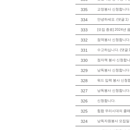
335
교정봉사 신청합니다. 
334
안녕하세요. (댓글:1)
333
[모집 종료] 2024년
332
점역봉사 신청합니다
331
수고하십니다. (댓글:1
330
점자책 봉사 신청합니
329
낭독봉사 신청합니다 (
328
워드 입력 봉사 신청
327
낭독봉사 신청합니다
326
신청합니다.
325
힙합 우리시대의 클래식 
324
낭독자원봉사 모집일정 