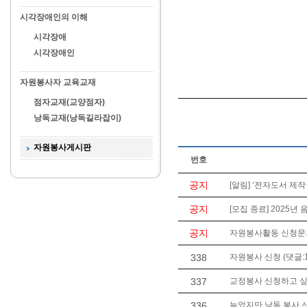
시각장애인의 이해
시각장애
시각장애인
자원봉사자 교육교재
점자교재(교양점자)
낭독교재(낭독길라잡이)
자원봉사게시판
번호
공지
[알림] ‘전자도서 제작
공지
[모집 종료] 2025년
공지
자원봉사활동 신청문의는 
338
자원봉사 신청 (댓글:1
337
교정봉사 신청하고 싶
336
늦었지만 낭독 봉사 신