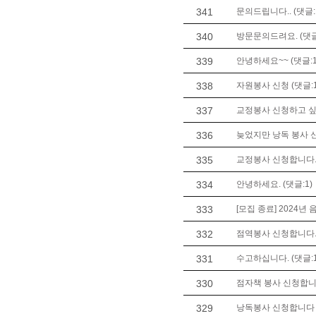
341
문의드립니다.. (댓글:
340
방문문의드려요. (댓글
339
안녕하세요~~ (댓글:1
338
자원봉사 신청 (댓글:1
337
교정봉사 신청하고 싶
336
늦었지만 낭독 봉사 신
335
교정봉사 신청합니다. 
334
안녕하세요. (댓글:1)
333
[모집 종료] 2024년
332
점역봉사 신청합니다
331
수고하십니다. (댓글:1
330
점자책 봉사 신청합니
329
낭독봉사 신청합니다 (