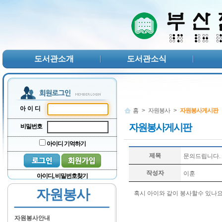
본문 바로가기
서브메뉴 바로가기
주메뉴 바로가기
도서관소개
도서관소식
아이디
홈
>
자원봉사
>
자원봉사게시판
자원봉사게시판
비밀번호
아이디 기억하기
제목
문의드립니다.
작성자
이훈
아이디, 비밀번호찾기
자원봉사
혹시 아이와 같이 봉사할수 있나요
자원봉사안내