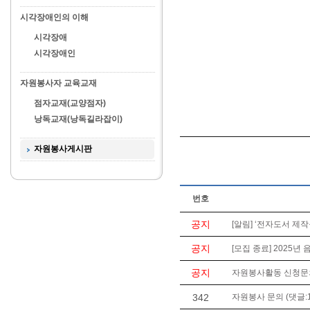
시각장애인의 이해
시각장애
시각장애인
자원봉사자 교육교재
점자교재(교양점자)
낭독교재(낭독길라잡이)
자원봉사게시판
번호
공지
[알림] ‘전자도서 제작
공지
[모집 종료] 2025년
공지
자원봉사활동 신청문의는 
342
자원봉사 문의 (댓글:1