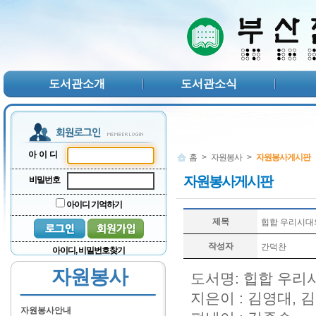
본문 바로가기
서브메뉴 바로가기
주메뉴 바로가기
도서관소개
도서관소식
아이디
홈
>
자원봉사
>
자원봉사게시판
자원봉사게시판
비밀번호
아이디 기억하기
제목
힙합 우리시대의 
작성자
간덕찬
아이디, 비밀번호찾기
자원봉사
도서명: 힙합 우리
지은이 : 김영대, 
자원봉사안내