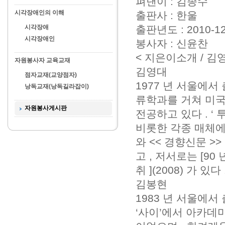
펴낸이 : 김종수
시각장애인의 이해
출판사 : 한울
시각장애
출판년도 : 2010-12
시각장애인
봉사자 : 신윤찬
< 지은이소개 / 김
자원봉사자 교육교재
김영대
점자교재(교양점자)
1977 년 서울에
낭독교재(낭독길라잡이)
류학과를 거쳐 미국 워
자원봉사게시판
전공하고 있다 . ‘ 투
비롯한 각종 매체에
와 << 경향신문 >
고 , 저서로는 [90 
취 ](2008) 가 있다 
김봉현
1983 년 서울에
‘사이’에서 아카데미