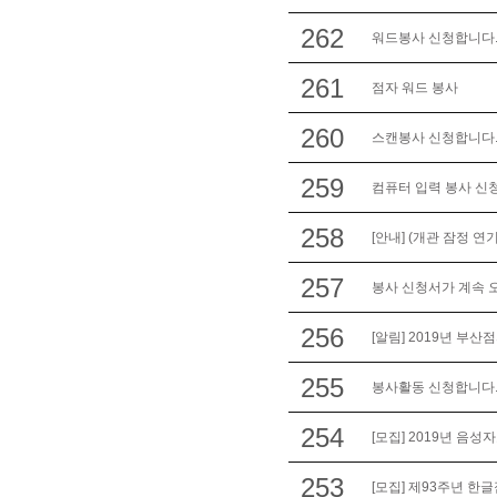
262
워드봉사 신청합니다
261
점자 워드 봉사
260
스캔봉사 신청합니다
259
컴퓨터 입력 봉사 신
258
[안내] (개관 잠정 연
257
봉사 신청서가 계속 오
256
[알림] 2019년 부
255
봉사활동 신청합니다. 
254
[모집] 2019년 음성
253
[모집] 제93주년 한글