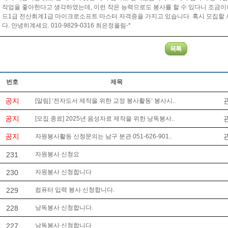
작업을 좋아한다고 생각하였는데, 이런 작은 능력으로도 봉사를 할 수 있다니 조금이나
드1급 전산회계1급 마이크로소프트 마스터 자격증을 가지고 있습니다. 혹시 모집할
다. 안녕히계세요. 010-9829-0316 최은정올림-*
번호
제목
공지
[알림] ‘전자도서 제작을 위한 교정 봉사활동’ 봉사시..
공지
[모집 종료] 2025년 음성자료 제작을 위한 낭독봉사..
공지
자원봉사활동 신청문의는 남구 분관 051-626-901..
231
자원봉사 신청요
230
자원봉사 신청합니다
229
컴퓨터 입력 봉사 신청합니다.
228
낭독봉사 신청합니다.
227
낭독봉사 신청합니다