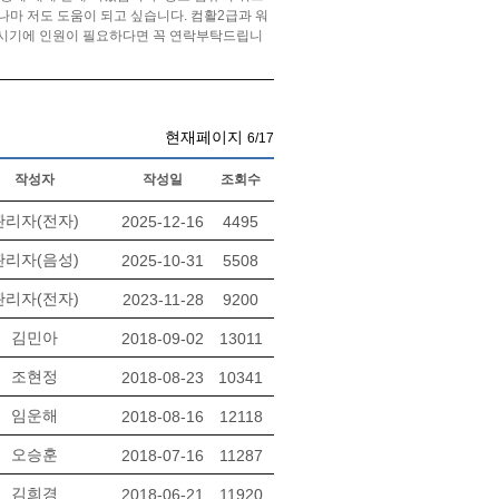
마 저도 도움이 되고 싶습니다. 컴활2급과 워
 시기에 인원이 필요하다면 꼭 연락부탁드립니
현재페이지
6/17
작성자
작성일
조회수
관리자(전자)
2025-12-16
4495
관리자(음성)
2025-10-31
5508
관리자(전자)
2023-11-28
9200
김민아
2018-09-02
13011
조현정
2018-08-23
10341
임운해
2018-08-16
12118
오승훈
2018-07-16
11287
김희경
2018-06-21
11920