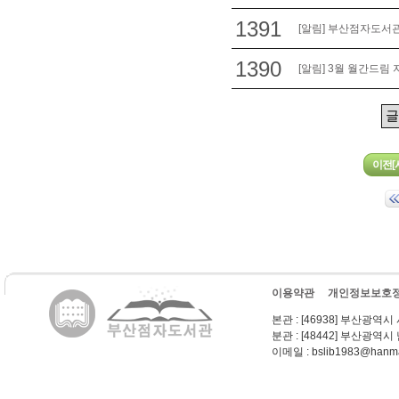
1391
[알림] 부산점자도서관
1390
[알림] 3월 월간드림
이용약관
개인정보보호
본관
: [46938] 부산광역시
분관
: [48442] 부산광역시
이메일
: bslib1983@hanma