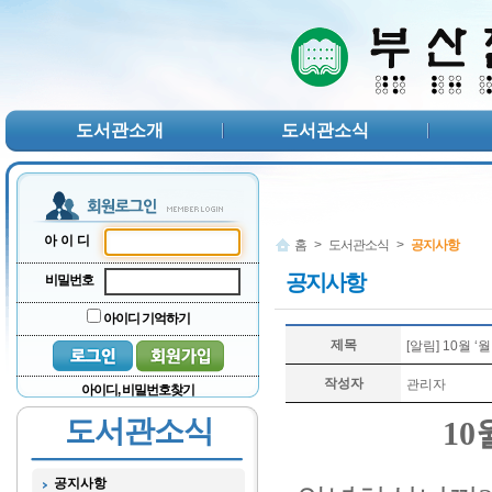
본문 바로가기
서브메뉴 바로가기
주메뉴 바로가기
도서관소개
도서관소식
아이디
홈
>
도서관소식
>
공지사항
공지사항
비밀번호
아이디 기억하기
제목
[알림] 10월 
작성자
관리자
아이디, 비밀번호찾기
도서관소식
10
공지사항