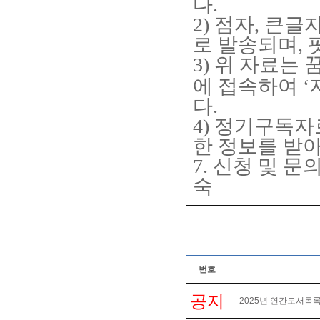
다
.
2)
점자
,
큰글
로 발송되며
,
3)
위 자료는 
에 접속하여
‘
다
.
4)
정기구독자로
한 정보를 받아
7.
신청 및 문
숙
번호
공지
2025년 연간도서목록