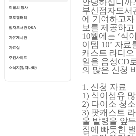
안녕하십니까
이달의 행사
부산점자도서관
에 기여하고자
포토갤러리
보를 제공하고
점자도서관 Q&A
10
월에는
‘
식이
자유게시판
이템
10’
자료
자료실
캐스트 라디오
추천사이트
일을 음성
CD
의 많은 신청
소식지(점자나라)
1.
신청 자료
1)
식이섬유 많
2)
다이소 청소
3)
팟캐스트 
울 발령을 앞
집에 빠듯한 