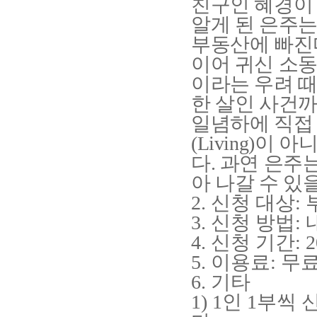
친구인 혜경이
알게 된 은주는
부동산에 빠진
이어 귀신 소
이라는 우려 
한 살인 사건
일념하에 직접
(Living)
이 아니
다
.
과연 은주
아 나갈 수 있
2.
신청 대상
:
3.
신청 방법
:
4.
신청 기간
: 
5.
이용료
:
무
6.
기타
1) 1
인
1
부씩 