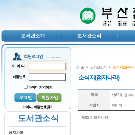
본문 바로가기
서브메뉴 바로가기
주메뉴 바로가기
도서관소개
도서관소식
아이디
홈
>
도서관소식
>
소식지(점자나라
소식지(점자나라)
비밀번호
아이디 기억하기
제목
제62호 점자
작성자
관리자
아이디, 비밀번호찾기
도서관소식
제62호 점자나라
공지사항