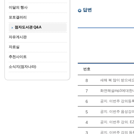
이달의 행사
답변
포토갤러리
점자도서관 Q&A
자유게시판
자료실
추천사이트
소식지(점자나라)
번호
8
새해 복 많이 받으세
7
화면해설mp3에대한
6
공지. 이번주 강의등록
5
공지. 이번주 음성강의
4
공지. 이번주 강의. EZ
3
공지. 이번주 강의 등록