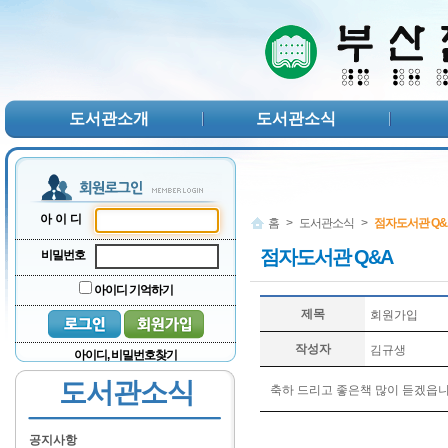
본문 바로가기
서브메뉴 바로가기
주메뉴 바로가기
도서관소개
도서관소식
아이디
홈
>
도서관소식
>
점자도서관 Q&
점자도서관 Q&A
비밀번호
아이디 기억하기
제목
회원가입
작성자
김규생
아이디, 비밀번호찾기
도서관소식
축하 드리고 좋은책 많이 듣겠읍
공지사항