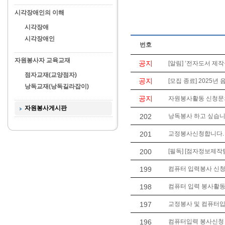
시각장애인의 이해
시각장애
시각장애인
번호
자원봉사자 교육교재
공지
[알림] ‘전자도서 제작
점자교재(교양점자)
공지
[모집 종료] 2025년
낭독교재(낭독길라잡이)
공지
자원봉사활동 신청문의는 
자원봉사게시판
202
낭독봉사 하고 싶습
201
교정봉사신청합니다. (
200
[필독] [점자정보제작
199
컴퓨터 입력봉사 신청합
198
컴퓨터 입력 봉사활동
197
교정봉사 및 컴퓨터
196
컴퓨터입력 봉사신청 