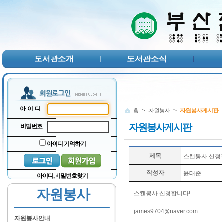
본문 바로가기
서브메뉴 바로가기
주메뉴 바로가기
도서관소개
도서관소식
아이디
홈
>
자원봉사
>
자원봉사게시판
자원봉사게시판
비밀번호
아이디 기억하기
제목
스캔봉사 신청
작성자
윤태준
아이디, 비밀번호찾기
자원봉사
스캔봉사 신청합니다!
james9704@naver.com
자원봉사안내