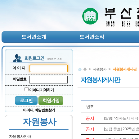
본문 바로가기
서브메뉴 바로가기
주메뉴 바로가기
도서관소개
도서관소식
아이디
홈
>
자원봉사
>
자원봉사게시판
자원봉사게시판
비밀번호
아이디 기억하기
번호
아이디, 비밀번호찾기
공지
[알림] ‘전자도서 제작
자원봉사
공지
[모집 종료] 2025년
자원봉사안내